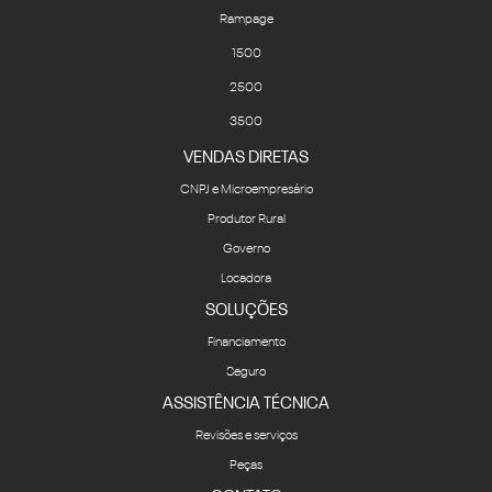
Rampage
1500
2500
3500
VENDAS DIRETAS
CNPJ e Microempresário
Produtor Rural
Governo
Locadora
SOLUÇÕES
Financiamento
Seguro
ASSISTÊNCIA TÉCNICA
Revisões e serviços
Peças