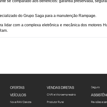
nte se comparado aos benefícios: garantia preservada, segura
specializado do Grupo Saga para a manutenção Rampage.
ra lidar com a complexa eletrônica e mecânica dos motores Hu
 Ram.
OFERTAS
VENDAS DIRETAS
Seguro
VEÍCULOS
CNPJ e Microempresário
ASSISTÊN
Nova RAM Dakota
Produtor Rural
Revisões e se