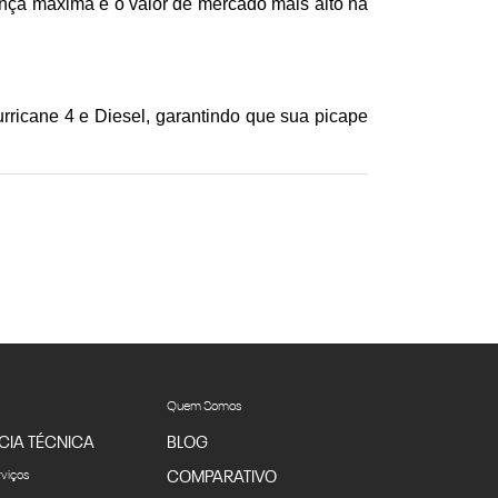
nça máxima e o valor de mercado mais alto na 
rricane 4 e Diesel, garantindo que sua picape 
Quem Somos
CIA TÉCNICA
BLOG
rviços
COMPARATIVO