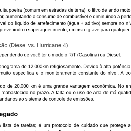
ita poeira (comum em estradas de terra), o filtro de ar do moto
otor, aumentando o consumo de combustível e diminuindo a perf
el do líquido de arrefecimento (água + aditivo) sempre no níve
, prevenindo o superaquecimento, um risco grave para qualquer 
ão (Diesel vs. Hurricane 4)
pendendo de você ter o modelo R/T (Gasolina) ou Diesel.
ronograma de 12.000km religiosamente. Devido à alta potência e
 muito específica e o monitoramento constante do nível. A tr
dido de 20.000 km é uma grande vantagem econômica. No entan
r reabastecido no prazo. A falta ou o uso de Arla de má quali
sar danos ao sistema de controle de emissões.
legado
ta de tarefas; é um protocolo de cuidado que protege seu