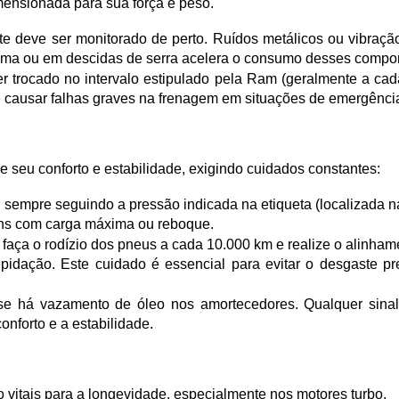
ensionada para sua força e peso.
ste deve ser monitorado de perto. Ruídos metálicos ou vibraçã
ima ou em descidas de serra acelera o consumo desses compo
 ser trocado no intervalo estipulado pela Ram (geralmente a cad
e causar falhas graves na frenagem em situações de emergênci
eu conforto e estabilidade, exigindo cuidados constantes:
sempre seguindo a pressão indicada na etiqueta (localizada na
ens com carga máxima ou reboque.
faça o rodízio dos pneus a cada 10.000 km e realize o alinham
epidação. Este cuidado é essencial para evitar o desgaste pre
 se há vazamento de óleo nos amortecedores. Qualquer sina
onforto e a estabilidade.
o vitais para a longevidade, especialmente nos motores turbo.