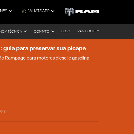
ONES
WHATSAPP
BLOG
RAM SOCIETY
NCIA TÉCNICA
CONTATO
guia para preservar sua picape
o Rampage para motores diesel e gasolina.
026