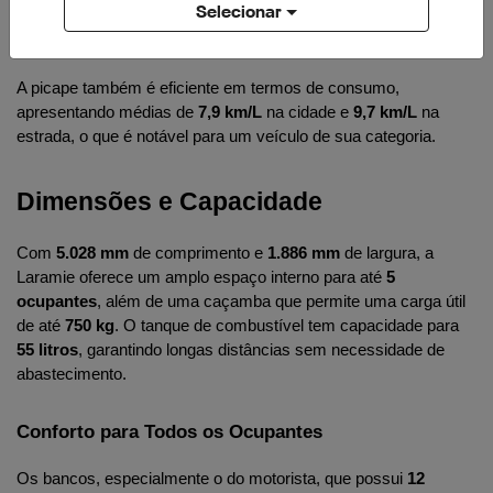
Selecionar
Eficiência de Combustível
A picape também é eficiente em termos de consumo, 
apresentando médias de 
7,9 km/L
 na cidade e 
9,7 km/L
 na 
estrada, o que é notável para um veículo de sua categoria.
Dimensões e Capacidade
Com 
5.028 mm
 de comprimento e 
1.886 mm
 de largura, a 
Laramie oferece um amplo espaço interno para até 
5 
ocupantes
, além de uma caçamba que permite uma carga útil 
de até 
750 kg
. O tanque de combustível tem capacidade para 
55 litros
, garantindo longas distâncias sem necessidade de 
abastecimento.
Conforto para Todos os Ocupantes
Os bancos, especialmente o do motorista, que possui 
12 