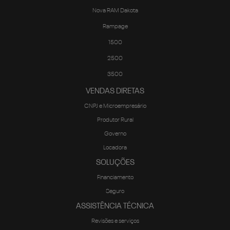
Nova RAM Dakota
Rampage
1500
2500
3500
VENDAS DIRETAS
CNPJ e Microempresário
Produtor Rural
Governo
Locadora
SOLUÇÕES
Financiamento
Seguro
ASSISTÊNCIA TÉCNICA
Revisões e serviços