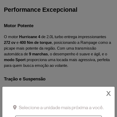
Performance Excepcional
Motor Potente
O motor 
Hurricane 4
 de 2.0L turbo entrega impressionantes 
272 cv
 e 
400 Nm de torque
, posicionando a Rampage como a 
picape mais potente da região. Com uma transmissão 
automática de 
9 marchas
, o desempenho é suave e ágil, e o 
modo Sport
 proporciona uma tocada mais agressiva, perfeita 
para quem busca emoção ao volante.
Tração e Suspensão
Com tração 
4x4 integral temporária
, a Laramie é perfeita para 
X
enfrentar diversos tipos de terreno, desde estradas 
pavimentadas até trilhas off-road. A suspensão independente 
McPherson na frente e multilink atrás proporciona estabilidade e 
Selecione a unidade mais próxima a você.
conforto, absorvendo bem as irregularidades do solo.