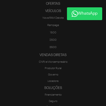
OFERTAS
VEÍCULOS
WhatsApp
Nova RAM Dakota
Rampage
1500
2500
3500
VENDAS DIRETAS
CNPJ e Microempresário
Produtor Rural
Governo
Locadora
SOLUÇÕES
Financiamento
Seguro