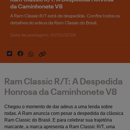
da Caminhonete V8
A Ram Classic R/T está de despedida. Confira todos os
detalhes do adeus da Ram Classic do Brasil.
Data da postagem: 31/05/2024
Ram Classic R/T: A Despedida
Honrosa da Caminhonete V8
Chegou o momento de dar adeus a uma lenda sobre 
rodas. A Ram anuncia com pesar a despedida da clássica 
Ram Classic do Brasil. E para celebrar sua trajetória 
marcante, a marca apresenta a Ram Classic R/T, uma 