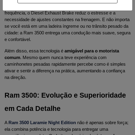
Para quem faz viagens longas ou precisa rebocar com 
frequência, o Diesel Exhaust Brake reduz o estresse e a 
necessidade de ajustes constantes na frenagem. E não importa 
se você está em uma ladeira íngreme ou no trânsito pesado da 
cidade: a Ram 3500 entrega uma condução mais suave, segura 
e confortável.
Além disso, essa tecnologia é 
amigável para o motorista 
comum
. Mesmo quem nunca teve experiência com 
caminhonetes pesadas rapidamente percebe como é simples 
ativar e sentir a diferença na prática, aumentando a confiança 
na direção.
Ram 3500: Evolução e Superioridade 
em Cada Detalhe
A 
Ram 3500 Laramie Night Edition
 não é apenas sobre força; 
ela combina potência e tecnologia para entregar uma 