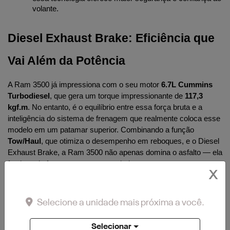
volante.
Diesel Exhaust Brake: Eficiência que 
Vai Além da Potência
A Ram 3500 já impressiona com o seu motor 
6.7L Cummins 
Turbodiesel
, que gera um torque impressionante de 
117,3 
kgf.m
. No entanto, é o equilíbrio entre essa força bruta e a 
inteligência do sistema de frenagem que realmente coloca esse 
modelo em um patamar superior. Combinando a função 
Tow/Haul
, que otimiza o desempenho em reboques, e o Diesel 
Exhaust Brake, a Ram 3500 não apenas domina o asfalto — ela 
faz isso de forma segura e controlada.
X
Por que Essa Tecnologia Importa no 
Selecione a unidade mais próxima a você.
Seu Dia a Dia?
Selecionar