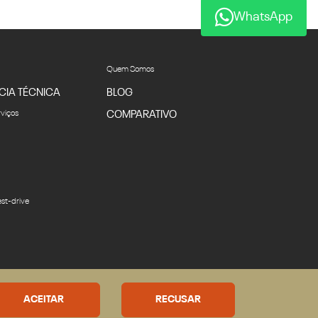
WhatsApp
Quem Somos
CIA TÉCNICA
BLOG
rviços
COMPARATIVO
st-drive
Desacelere. Seu bem maior é
a vida.
ACEITAR
RECUSAR