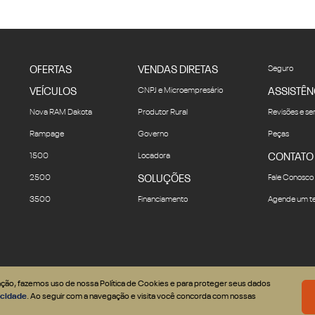
OFERTAS
VENDAS DIRETAS
Seguro
VEÍCULOS
CNPJ e Microempresário
ASSISTÊN
Nova RAM Dakota
Produtor Rural
Revisões e se
Rampage
Governo
Peças
1500
Locadora
CONTATO
2500
SOLUÇÕES
Fale Conosco
3500
Financiamento
Agende um te
gação, fazemos uso de nossa Política de Cookies e para proteger seus dados
vacidade
. Ao seguir com a navegação e visita você concorda com nossas