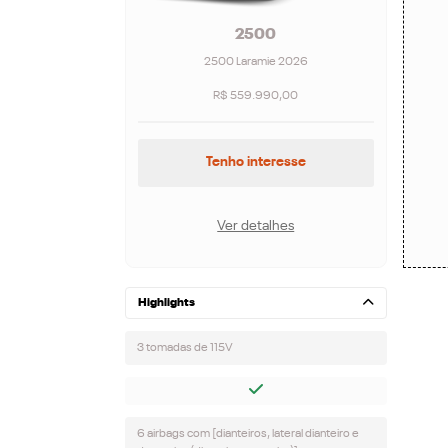
2500
2500 Laramie 2026
R$ 559.990,00
Tenho interesse
Ver detalhes
Highlights
3 tomadas de 115V
6 airbags com [dianteiros, lateral dianteiro e