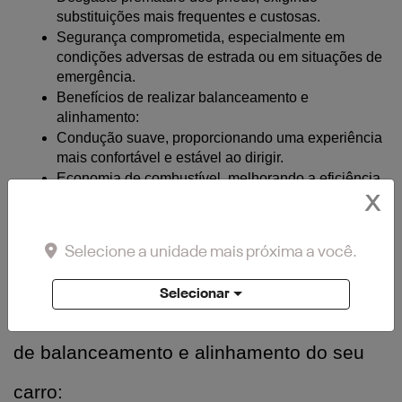
substituições mais frequentes e custosas.
Segurança comprometida, especialmente em 
condições adversas de estrada ou em situações de 
emergência.
Benefícios de realizar balanceamento e 
alinhamento:
Condução suave, proporcionando uma experiência 
mais confortável e estável ao dirigir.
Economia de combustível, melhorando a eficiência 
e reduzindo os custos de operação.
X
Durabilidade dos pneus, prolongando sua vida útil e 
economizando dinheiro a longo prazo.
Selecione a unidade mais próxima a você.
Selecionar
Os riscos de negligenciar a necessidade 
de balanceamento e alinhamento do seu 
carro: