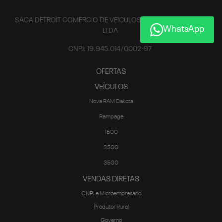
SAGA DETROIT COMERCIO DE VEICULOS, PECAS E SERVICOS
WhatsApp
LTDA
CNPJ: 19.945.014/0002-97
OFERTAS
VEÍCULOS
Nova RAM Dakota
Rampage
1500
2500
3500
VENDAS DIRETAS
CNPJ e Microempresário
Produtor Rural
Governo