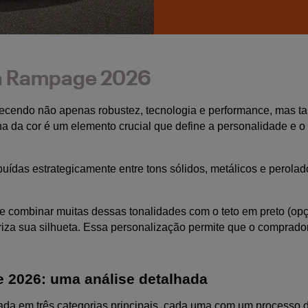
 da Rampage 2026
ecendo não apenas robustez, tecnologia e performance, mas t
ha da cor é um elemento crucial que define a personalidade e o 
tribuídas estrategicamente entre tons sólidos, metálicos e perol
de combinar muitas dessas tonalidades com o teto em preto (op
oriza sua silhueta. Essa personalização permite que o comprador
 2026: uma análise detalhada
 em três categorias principais, cada uma com um processo de p