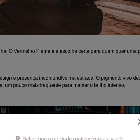
inha. O Vermelho Flame é a escolha certa para quem quer uma p
o design e presença inconfundível na estrada. O pigmento vivo 
 um pouco mais frequente para manter o brilho intenso.
Selecione a unidade mais próxima a você.