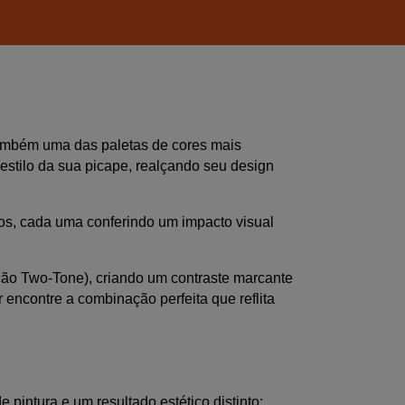
ambém uma das paletas de cores mais 
estilo da sua picape, realçando seu design 
ados, cada uma conferindo um impacto visual 
ção Two-Tone), criando um contraste marcante 
 encontre a combinação perfeita que reflita 
intura e um resultado estético distinto: