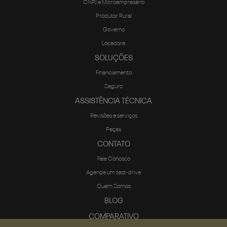
CNPJ e Microempresário
Produtor Rural
Governo
Locadora
SOLUÇÕES
Financiamento
Seguro
ASSISTÊNCIA TÉCNICA
Revisões e serviços
Peças
CONTATO
Fale Conosco
Agende um test-drive
Quem Somos
BLOG
COMPARATIVO