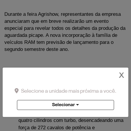
Durante a feira Agrishow, representantes da empresa 
anunciaram que em breve realizarão um evento 
especial para revelar todos os detalhes da produção da 
aguardada picape. A nova incorporação à família de 
veículos RAM tem previsão de lançamento para o 
segundo semestre deste ano.
Entre as informações já desvendadas acerca 
X
da picape, merece destaque especial:
Selecione a unidade mais próxima a você.
Selecionar
Sob o capô da nova caminhonete reside o 
potente motor Hurricane 4, um propulsor de 
quatro cilindros com turbo, desencadeando uma 
força de 272 cavalos de potência e 