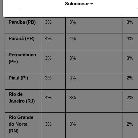
Selecionar
Pará (PA)
3%
3%
1%
Paraíba (PB)
3%
3%
3%
Paraná (PR)
4%
4%
4%
Pernambuco 
3%
3%
3%
(PE)
Piauí (PI)
3%
3%
2%
Rio de 
4%
3%
2%
Janeiro (RJ)
Rio Grande 
do Norte 
3%
3%
2%
(RN)