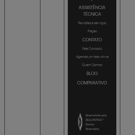
ASSISTÊNCIA
TÉCNICA
Revisões e serviços
Peças
CONTATO
Fale Conosco
Agende um test-drive
Quem Somos
BLOG
COMPARATIVO
Desenvolvido pela
DEALERSPACE ®
Direitos
Reservados.