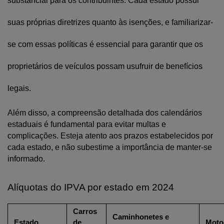
substancial para os contribuintes. Cada estado possui 
suas próprias diretrizes quanto às isenções, e familiarizar-
se com essas políticas é essencial para garantir que os 
proprietários de veículos possam usufruir de benefícios 
legais.
Além disso, a compreensão detalhada dos calendários 
estaduais é fundamental para evitar multas e 
complicações. Esteja atento aos prazos estabelecidos por 
cada estado, e não subestime a importância de manter-se 
informado.
Alíquotas do IPVA por estado em 2024
Carros 
Caminhonetes e 
Estado
de 
Moto