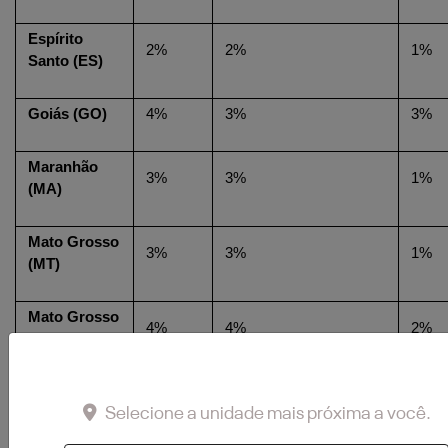
Espírito 
2%
2%
1%
Santo (ES)
Goiás (GO)
4%
3%
3%
Maranhão 
3%
3%
1%
(MA)
Mato Grosso 
3%
3%
1%
(MT)
Mato Grosso 
4%
4%
2%
do Sul (MS)
Minas Gerais 
4%
3%
2%
Selecione a unidade mais próxima a você.
(MG)