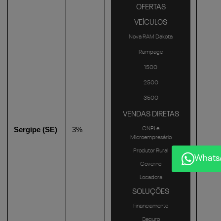
OFERTAS
VEÍCULOS
Nova RAM Dakota
Rampage
1500
2500
3500
VENDAS DIRETAS
CNPJ e
Sergipe (SE)
3%
Microempresário
Produtor Rural
Whats
Governo
Locadora
SOLUÇÕES
Financiamento
Seguro