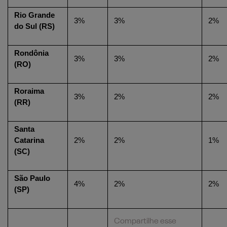
Rio Grande 
3%
3%
2%
do Sul (RS)
Rondônia 
3%
3%
2%
(RO)
Roraima 
3%
2%
2%
(RR)
Santa 
Catarina 
2%
2%
1%
(SC)
São Paulo 
4%
2%
2%
(SP)
Compartilhe esse