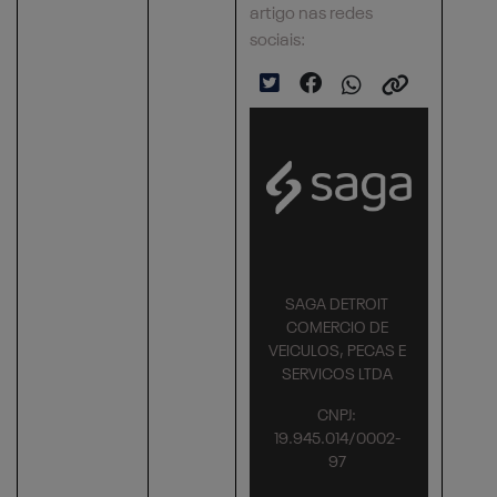
artigo nas redes
sociais:
SAGA DETROIT
COMERCIO DE
VEICULOS, PECAS E
SERVICOS LTDA
CNPJ:
19.945.014/0002-
97