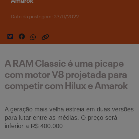
Amarok
Data da postagem: 23/11/2022
A RAM Classic é uma picape
com motor V8 projetada para
competir com Hilux e Amarok
A geração mais velha estreia em duas versões 
para lutar entre as médias. O preço será 
inferior a R$ 400.000