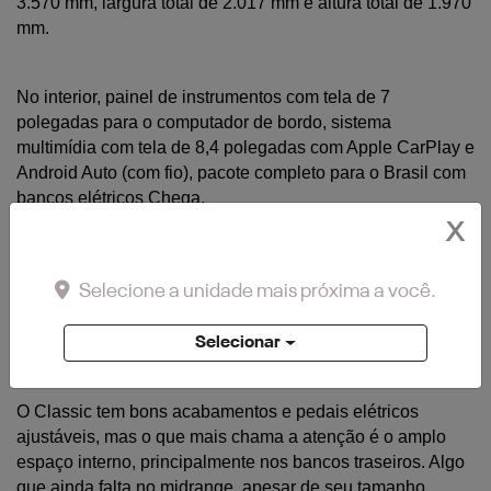
3.570 mm, largura total de 2.017 mm e altura total de 1.970 
mm.
No interior, painel de instrumentos com tela de 7 
polegadas para o computador de bordo, sistema 
multimídia com tela de 8,4 polegadas com Apple CarPlay e 
Android Auto (com fio), pacote completo para o Brasil com 
bancos elétricos Chega. 
X
Entre outras coisas, tem aquecimento e ar condicionado 
Selecione a unidade mais próxima a você.
de zona dupla, mas não há ajuste de profundidade da 
coluna de direção, sistemas de assistência ao motorista ou 
faróis de LED.
Selecionar
O Classic tem bons acabamentos e pedais elétricos 
ajustáveis, mas o que mais chama a atenção é o amplo 
espaço interno, principalmente nos bancos traseiros. Algo 
que ainda falta no midrange, apesar de seu tamanho. 