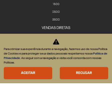
1500
2500
3500
VENDAS DIRETAS
CNPJ e Microempresário
Produtor Rural
Governo
Para otimizar sua experiência durante a navegação, fazemos uso de nossa Política
de Cookies e para proteger seus dados pessoais respeitamos nossa
Política de
Locadora
Privacidade
. Ao seguir com a navegação e visita você concorda com nossas
SOLUÇÕES
Políticas.
Financiamento
ACEITAR
RECUSAR
Seguro
ASSISTÊNCIA TÉCNICA
Revisões e serviços
Peças
CONTATO