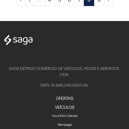
‹
1
...
4
5
6
7
8
9
›
SAGA DETROIT COMERCIO DE VEICULOS, PECAS E SERVICOS
LTDA
CNPJ: 19.945.014/0001-06
OFERTAS
VEÍCULOS
Nova RAM Dakota
Rampage