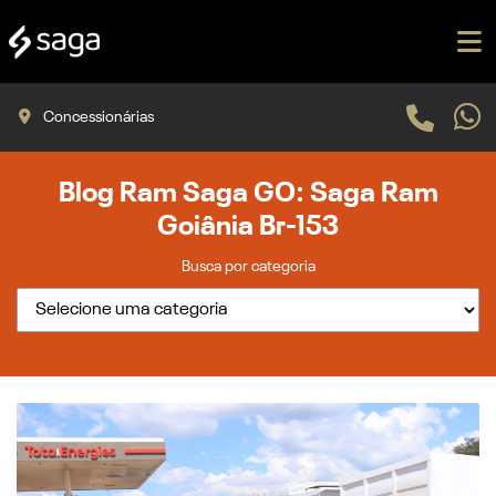
Concessionárias
Blog Ram Saga GO: Saga Ram
Goiânia Br-153
Busca por categoria